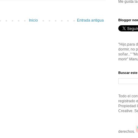
Me gusta la 
Inicio
Entrada antigua
Blogger ne
"Hijo,para 
dormir, no p
soñar..." "
morir"
Manu
Buscar este
Todo el con
registrado 
Propiedad I
Creative. S
derechos.