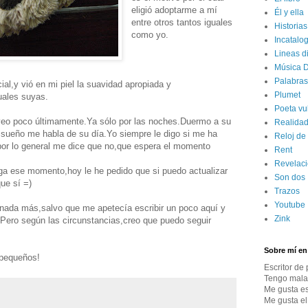
eligió adoptarme a mí
Él y ella
entre otros tantos iguales
Historias
como yo.
Incatalo
Lineas d
Música D
Palabras
ial,y vió en mi piel la suavidad apropiada y
Plumet
uales suyas.
Poeta vu
veo poco últimamente.Ya sólo por las noches.Duermo a su
Realidad
l sueño me habla de su día.Yo siempre le digo si me ha
Reloj de
or lo general me dice que no,que espera el momento
Rent
Revelac
a ese momento,hoy le he pedido que si puedo actualizar
Son dos
ue sí =)
Trazos
Youtube
 nada más,salvo que me apetecía escribir un poco aquí y
Zink
Pero según las circunstancias,creo que puedo seguir
Sobre mí en 
 pequeños!
Escritor de 
Tengo mala
Me gusta esc
Me gusta el