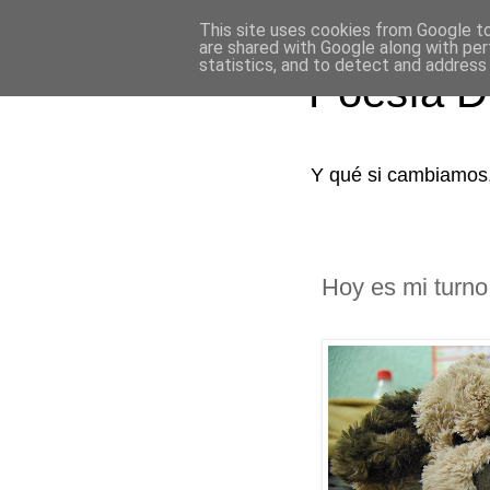
This site uses cookies from Google to 
are shared with Google along with per
statistics, and to detect and address
Poesía D
Y qué si cambiamos,
Hoy es mi turno