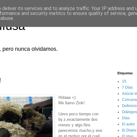
deliver its services and to analyze traffic. Your IP address and
formance and security metrics to ensure quality of service, ge
 abuse.
ifusa
 pero nunca olvidamos.
Etiquetas
!
15
7 Días
Azúcar de
Holaaa =)
Concurs
Me llamo Zink!
Definici
Diálogos
Llevo poco tiempo con
Días
by.z,exactamente dos
El autor
meses y algo.Nos
parecemos mucho,y ese
El Diario
es el motivo por el cual
El libro