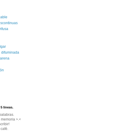
gable
iscontinuas
ifusa
lgar
 difuminada
 arena
ión
5 lineas.
palabras.
 memoria >.<
ribir!
 café.