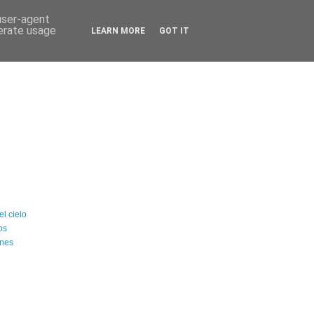
 user-agent
nerate usage
LEARN MORE
GOT IT
l cielo
os
ones